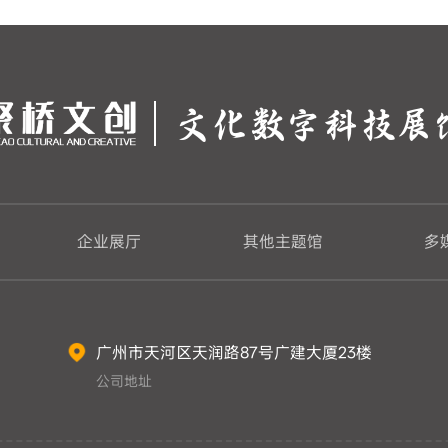
文化数字科技展
企业展厅
其他主题馆
多
广州市天河区天润路87号广建大厦23楼
公司地址