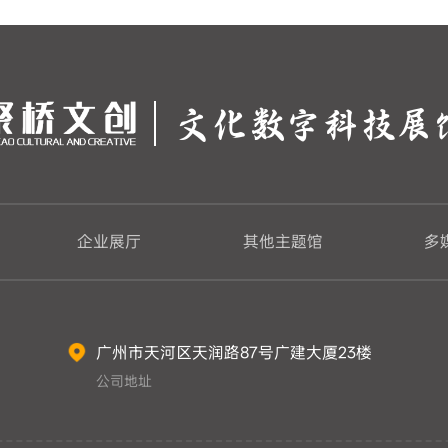
文化数字科技展
企业展厅
其他主题馆
多
广州市天河区天润路87号广建大厦23楼
公司地址